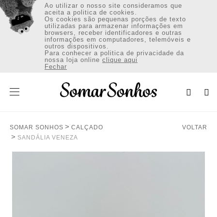
Ao utilizar o nosso site consideramos que
aceita a politica de cookies.
Os cookies são pequenas porções de texto
utilizadas para armazenar informações em
browsers, receber identificadores e outras
informações em computadores, telemóveis e
outros dispositivos.
VESTUÁRIO
Para conhecer a politica de privacidade da
nossa loja online
clique aqui
Fechar
CALÇADO
ACESSÓRIOS
SOMAR SONHOS
CALÇADO
VOLTAR
Envio:Portugal Continental (€)
SANDÁLIA VENEZA
INICIAR SESSÃO / REGISTAR