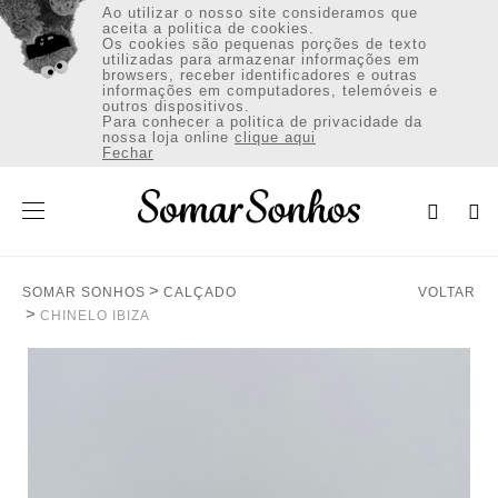
Ao utilizar o nosso site consideramos que
aceita a politica de cookies.
Os cookies são pequenas porções de texto
utilizadas para armazenar informações em
browsers, receber identificadores e outras
informações em computadores, telemóveis e
outros dispositivos.
VESTUÁRIO
Para conhecer a politica de privacidade da
nossa loja online
clique aqui
Fechar
CALÇADO
ACESSÓRIOS
SOMAR SONHOS
CALÇADO
VOLTAR
Envio:Portugal Continental (€)
CHINELO IBIZA
INICIAR SESSÃO / REGISTAR